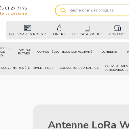
)5 61 27 71 75
Recherche
e la piscine
de
produits
QUI SOMMES NOUS ?
LINERS
LES CATALOGUES
CONTACT
CELLER
POMPES
AGE
COFFRET ÉLECTRIQUE CONNECTIVITÉ
PLOMBERIE
TR
FILTRES
ÉO
COUVERTURES
COUVERTURES ÉTÉ - HIVER - FILET
COUVERTURES À BARRES
AUTOMATIQUES
Antenne LoRa W