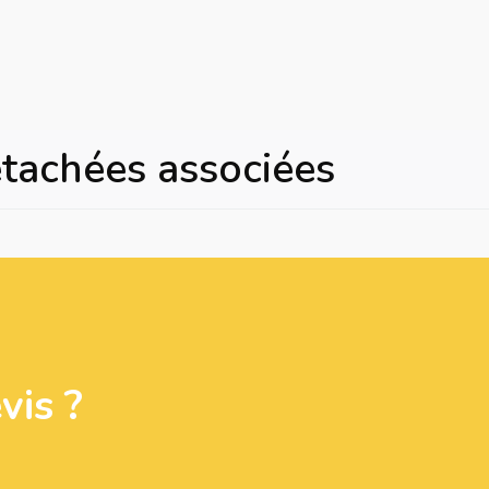
étachées associées
is ?