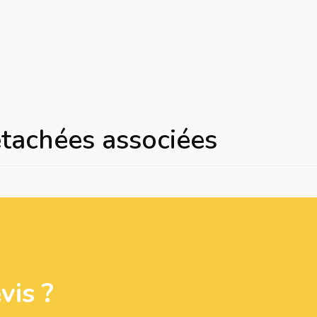
Un
étachées associées
is ?