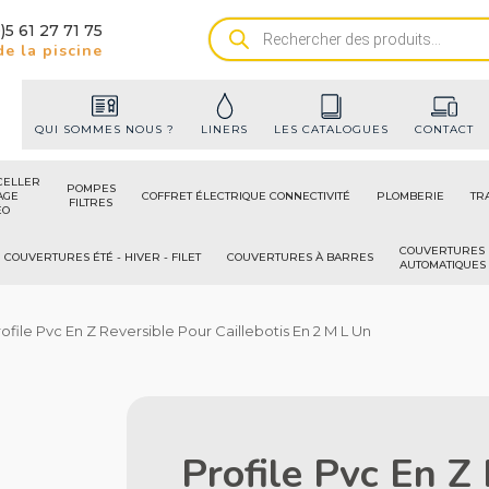
)5 61 27 71 75
Recherche
e la piscine
de
produits
QUI SOMMES NOUS ?
LINERS
LES CATALOGUES
CONTACT
CELLER
POMPES
AGE
COFFRET ÉLECTRIQUE CONNECTIVITÉ
PLOMBERIE
TR
FILTRES
ÉO
COUVERTURES
COUVERTURES ÉTÉ - HIVER - FILET
COUVERTURES À BARRES
AUTOMATIQUES
rofile Pvc En Z Reversible Pour Caillebotis En 2 M L Un
Profile Pvc En Z