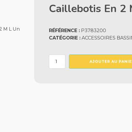
Caillebotis En 2
RÉFÉRENCE :
P3783200
CATÉGORIE :
ACCESSOIRES BASSI
quantité
AJOUTER AU PANIE
de
Profile
Pvc
En
Z
Reversible
Pour
Caillebotis
En
2
M
L