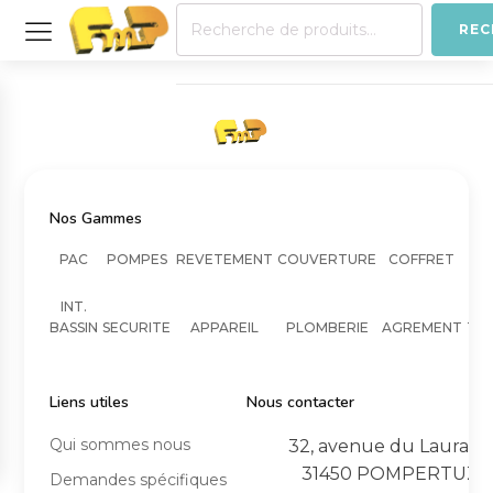
Recherche
REC
pour :
Nos Gammes
PAC
POMPES
REVETEMENT
COUVERTURE
COFFRET
INT.
BASSIN
SECURITE
APPAREIL
PLOMBERIE
AGREMENT
TR
Liens utiles
Nous contacter
Qui sommes nous
32, avenue du Lauragai
31450 POMPERTUZA
Demandes spécifiques